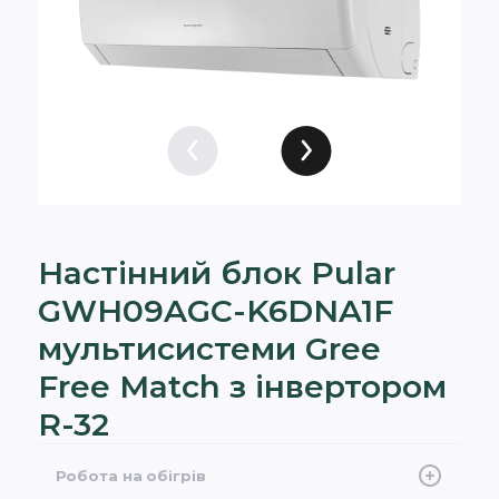
Настінний блок Pular
GWH09AGС-K6DNA1F
мультисистеми Gree
Free Match з інвертором
R-32
Робота на обігрів