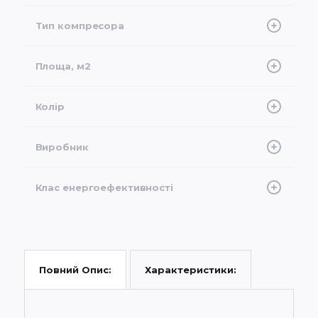
-20°C
Тип компресора
Інверторний
Площа, м2
50
Колір
Білий
Виробник
Gree
Клас енергоефективності
А
Характеристики:
Повний Опис: