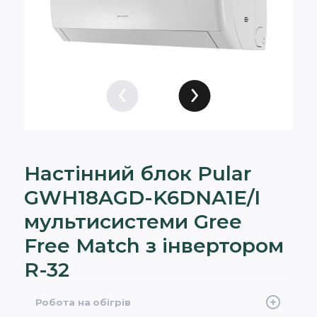
Настінний блок Pular
GWH18AGD-K6DNA1E/I
мультисистеми Gree
Free Match з інвертором
R-32
Робота на обігрів